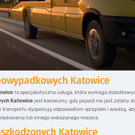
powypadkowych Katowice
owice
to specjalistyczna usługa, która wymaga dodatkowyc
ych Katowice
jest konieczny, gdy pojazd nie jest zdolny 
m transportu dysponują odpowiednim sprzętem i wiedzą, ab
kładowania lub innego wskazanego miejsca.
szkodzonych Katowice