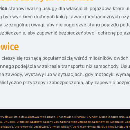
ice
stanowi ważną usługę dla właścicieli pojazdów, które ul
być wynikiem drobnych kolizji, awarii mechanicznych cz
szczególnej uwagi, aby nie pogorszyć stanu pojazdu podc
ezpieczenia, aby zapewnić bezpieczeństwo i ochronę pojazd
owice
a cieszy się rosnącą popularnością wśród miłośników dwóch 
 innego podejścia w zakresie transportu niż samochody. Us
a zawody, wystawy lub w sytuacjach, gdy motocykl wymaga
alistyczne przyczepy i zabezpieczenia, aby zapewnić bezpiec
owy Nowe
,
Bolesław
,
Borowa Wieś
,
Brada
,
Brudzowice
,
Brynów
,
Brynów-Osiedle Zgrzebnioka
,
ów
,
Chudów
,
Cielmice
,
Czarków
,
Czarny Las
,
Czechowice Dziedzice
,
Czechowice-Dziedzice
,
Cze
ardawice
,
Gierałtowice
,
Giszowiec
,
Gliwice
,
Gostyń
,
Góra Wawrzyńca
,
Hajduki Nowe
,
Hajduki W