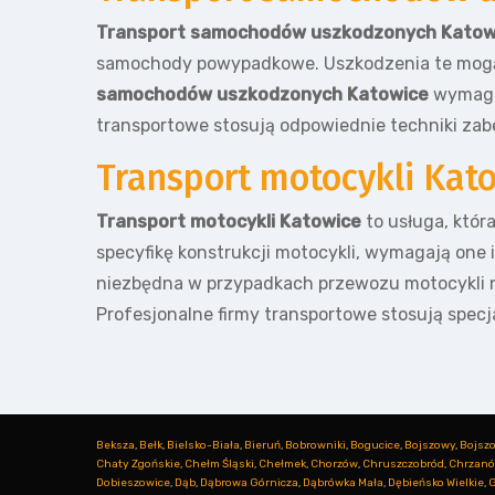
Transport samochodów uszkodzonych Katow
samochody powypadkowe. Uszkodzenia te mogą 
samochodów uszkodzonych Katowice
wymaga 
transportowe stosują odpowiednie techniki zab
Transport motocykli Kat
Transport motocykli Katowice
to usługa, któr
specyfikę konstrukcji motocykli, wymagają one
niezbędna w przypadkach przewozu motocykli n
Profesjonalne firmy transportowe stosują specj
Beksza
,
Bełk
,
Bielsko-Biała
,
Bieruń
,
Bobrowniki
,
Bogucice
,
Bojszowy
,
Bojsz
Chaty Zgońskie
,
Chełm Śląski
,
Chełmek
,
Chorzów
,
Chruszczobród
,
Chrzan
Dobieszowice
,
Dąb
,
Dąbrowa Górnicza
,
Dąbrówka Mała
,
Dębieńsko Wielkie
,
G