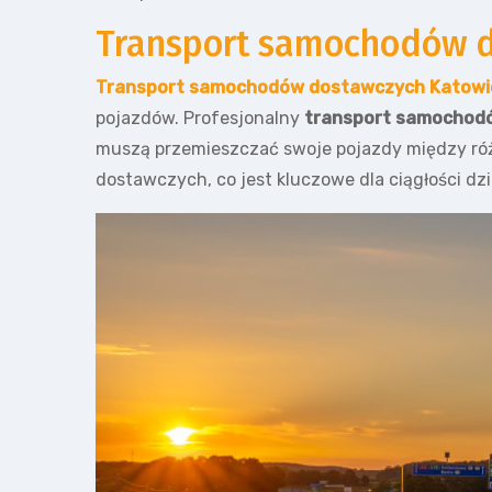
Transport samochodów d
Transport samochodów dostawczych Katowi
pojazdów. Profesjonalny
transport samochod
muszą przemieszczać swoje pojazdy między róż
dostawczych, co jest kluczowe dla ciągłości dz