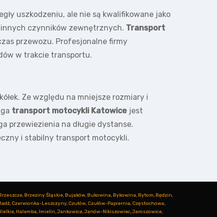
egły uszkodzeniu, ale nie są kwalifikowane jako
y innych czynników zewnętrznych.
Transport
zas przewozu. Profesjonalne firmy
ów w trakcie transportu.
kółek. Ze względu na mniejsze rozmiary i
ługa
transport motocykli Katowice
jest
 przewiezienia na długie dystanse.
zny i stabilny transport motocykli.
Brzeszcze
,
Brzeziny Śląskie
,
Bujaków
,
Bukowina
,
Bykowina
,
Bytom
,
Będzin
,
ladź
,
Czerwionka-Leszczyny
,
Czułów
,
Czułów-Papiernia
,
Częstochowa
,
ielkie
,
Halemba
,
Imielin
,
Jankowice
,
Janów-Nikiszowiec
,
Jaroszowice
,