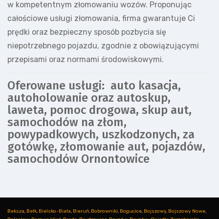
w kompetentnym złomowaniu wozów. Proponując
całościowe usługi złomowania, firma gwarantuje Ci
prędki oraz bezpieczny sposób pozbycia się
niepotrzebnego pojazdu, zgodnie z obowiązującymi
przepisami oraz normami środowiskowymi.
Oferowane usługi: auto kasacja,
autoholowanie oraz autoskup,
laweta, pomoc drogowa, skup aut,
samochodów na złom,
powypadkowych, uszkodzonych, za
gotówkę, złomowanie aut, pojazdów,
samochodów Ornontowice
Beksza
,
Bełk
,
Bielsko-Biała
,
Bieruń
,
Bobrowniki
,
Bogucice
,
Bojszowy
,
Bojszowy Nowe
,