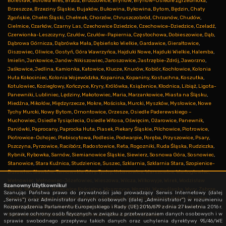
Bolesław
,
Borowa Wieś
,
Brada
,
Brudzowice
,
Brynów
,
Brynów-Osiedle Zgrzebnioka
,
Brzeszcze
,
Brzeziny Śląskie
,
Bujaków
,
Bukowina
,
Bykowina
,
Bytom
,
Będzin
,
Chaty
Zgońskie
,
Chełm Śląski
,
Chełmek
,
Chorzów
,
Chruszczobród
,
Chrzanów
,
Chudów
,
Cielmice
,
Czarków
,
Czarny Las
,
Czechowice Dziedzice
,
Czechowice-Dziedzice
,
Czeladź
,
Czerwionka-Leszczyny
,
Czułów
,
Czułów-Papiernia
,
Częstochowa
,
Dobieszowice
,
Dąb
,
Dąbrowa Górnicza
,
Dąbrówka Mała
,
Dębieńsko Wielkie
,
Gardawice
,
Gierałtowice
,
Giszowiec
,
Gliwice
,
Gostyń
,
Góra Wawrzyńca
,
Hajduki Nowe
,
Hajduki Wielkie
,
Halemba
,
Imielin
,
Jankowice
,
Janów-Nikiszowiec
,
Jaroszowice
,
Jastrzębie-Zdrój
,
Jaworzno
,
Jaśkowice
,
Jedlina
,
Kamionka
,
Katowice
,
Klucze
,
Knurów
,
Kobiór
,
Kochłowice
,
Kolonia
Huta Kokociniec
,
Kolonia Wojewódzka
,
Kopanina
,
Kopaniny
,
Kostuchna
,
Koszutka
,
Kotulowiec
,
Koziegłowy
,
Kończyce
,
Kryry
,
Królówka
,
Książenice
,
Kłodnica
,
Libiąż
,
Ligota-
Panewniki
,
Lubliniec
,
Lędziny
,
Makotowiec
,
Maria
,
Marzankowice
,
Miasta na Śląsku
,
Miedźna
,
Mikołów
,
Międzyrzecze
,
Mokre
,
Mościska
,
Murcki
,
Myszków
,
Mysłowice
,
Nowe
Tychy Murcki
,
Nowy Bytom
,
Ornontowice
,
Orzesze
,
Osiedle Paderewskiego –
Muchowiec
,
Osiedle Tysiąclecia
,
Osiedle Witosa
,
Oświęcim
,
Ożarowice
,
Panewnik
,
Paniówki
,
Paprocany
,
Paprocka Huta
,
Piasek
,
Piekary Śląskie
,
Pilchowice
,
Piotrowice
,
Piotrowice-Ochojec
,
Plebiscytowa
,
Podlesie
,
Podwarpie
,
Poręba
,
Przyszowice
,
Psary
,
Pszczyna
,
Pyrzowice
,
Racibórz
,
Radostowice
,
Reta
,
Rogozniki
,
Ruda Śląska
,
Rudziczka
,
Rybnik
,
Rybowka
,
Sarnów
,
Siemianowice Śląskie
,
Siewierz
,
Sosnowa Góra
,
Sosnowiec
,
Stanowice
,
Stara Kuźnica
,
Studzienice
,
Suszec
,
Szklarnia
,
Szklarnia Stara
,
Szopienice-
Burowiec
,
Sławków
,
Tarnowskie Góry
,
Tychy
,
Urbanowice
,
Warszowice
,
Wartogłowiec
,
Wełnowiec
,
Wełnowiec-Józefowiec
,
Wieszowa
,
Wilcza
,
Wilkowyje
,
Wirek
,
Wodzisław
Szanowny Użytkowniku!
Śląski
,
Wojkowice
,
Wojkowice Kościelne
,
Woszczyce
,
Wozniki
,
Wymyślanka
,
Wyry
,
Zabrze
,
Szanując Państwa prawo do prywatności jako prowadzący Serwis Internetowy (dalej
Zamoście
,
Zarzecze
,
Zawiercie
,
Zawiść
,
Zawodzie
,
Zazdrość
,
Załęska Hałda-Brynów
,
„Serwis”) oraz Administrator danych osobowych (dalej „Administrator”) w rozumieniu
Załęże
,
Zgoda
,
Zgoń
,
Zwaków
,
Zwierzyniec
,
Łaziska Dolne
,
Łaziska Górne
,
Łaziska
Rozporządzenia Parlamentu Europejskiego i Rady (UE) 2016/679 z dnia 27 kwietnia 2016 r.
w sprawie ochrony osób fizycznych w związku z przetwarzaniem danych osobowych i w
Średnie
,
Łazy
,
Śmiłowice
,
Świętochłowice
,
Żernica
,
Żory
,
Żywiec
.
sprawie swobodnego przepływu takich danych oraz uchylenia dyrektywy 95/46/WE