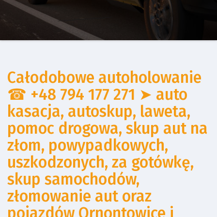
Całodobowe autoholowanie
☎ +48 794 177 271 ➤ auto
kasacja, autoskup, laweta,
pomoc drogowa, skup aut na
złom, powypadkowych,
uszkodzonych, za gotówkę,
skup samochodów,
złomowanie aut oraz
pojazdów Ornontowice i