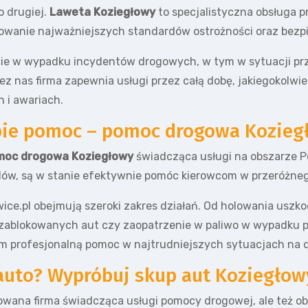
o drugiej.
Laweta Koziegłowy
to specjalistyczna obsługa 
wanie najważniejszych standardów ostrożności oraz bezp
e w wypadku incydentów drogowych, w tym w sytuacji przeb
ez nas firma zapewnia usługi przez całą dobę, jakiegokolw
 i awariach.
obie pomoc – pomoc drogowa Kozieg
moc drogowa Koziegłowy
świadcząca usługi na obszarze Po
zdów, są w stanie efektywnie pomóc kierowcom w przeróżne
ce.pl obejmują szeroki zakres działań. Od holowania usz
u zablokowanych aut czy zaopatrzenie w paliwo w wypadku pu
 profesjonalną pomoc w najtrudniejszych sytuacjach na 
 auto? Wypróbuj skup aut Koziegłow
mowana firma świadcząca usługi pomocy drogowej, ale też 