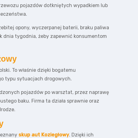
przewozu pojazdów dotkniętych wypadkiem lub
ieczeństwa.
itej opony, wyczerpanej baterii, braku paliwa
iek dnia tygodnia, żeby zapewnić konsumentom
łowy
lski. To właśnie dzięki bogatemu
go typu sytuacjach drogowych.
kodzonych pojazdów po warsztat, przez naprawę
stego baku. Firma ta działa sprawnie oraz
drodze.
y
obeznany
skup aut Koziegłowy
. Dzięki ich