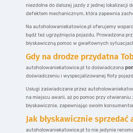
niezdolne do dalszej jazdy z jednej lokalizacji d
defektem mechanicznym, która zapewnia zacho
Na autoholowaniekatowice.pl oferujemy wsparci
bądź też ugrzęźnięcia pojazdu. Prowadzona prz
błyskawiczną pomoc w gwałtownych sytuacjach
Gdy na drodze przydatna T
autoholowaniekatowice.pl to doświadczona
po
doświadczeniu i wyspecjalizowanej floty poja
Usługi zaświadczane przez autoholowaniekatowi
na miejscu awarii, aż po pomoc przy otwierani
błyskawicznie, zapewniając swoim konsumentom
Jak błyskawicznie sprzedać
autoholowaniekatowice.pl to nie jedynie reno