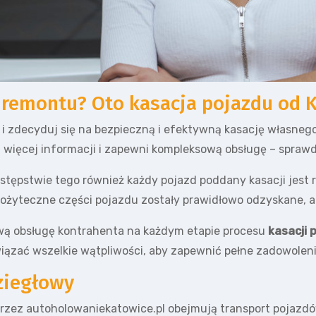
 remontu? Oto kasacja pojazdu od 
zdecyduj się na bezpieczną i efektywną kasację własnego p
i więcej informacji i zapewni kompleksową obsługę – spraw
tępstwie tego również każdy pojazd poddany kasacji jest r
pożyteczne części pojazdu zostały prawidłowo odzyskane, a
wą obsługę kontrahenta na każdym etapie procesu
kasacji 
iązać wszelkie wątpliwości, aby zapewnić pełne zadowolen
ziegłowy
zez autoholowaniekatowice.pl obejmują transport pojazdów,