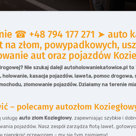
e ☎ +48 794 177 271 ➤ auto ka
t na złom, powypadkowych, usz
anie aut oraz pojazdów Kozieg
rogowej? Nie szukaj dalej! autoholowaniekatowice.pl to 
m, holowanie, kasacja pojazdów, laweta, pomoc drogowa,
mochodu, złomowanie pojazdów. Działamy na terenie mi
awić – polecamy autozłom Koziegłow
ą usługę
auto złom Koziegłowy
, zapewniając szybkie i dob
owania pojazdów. Nasz zespół zarządza flotą lawet, gotow
ię niepokoić przewozem – my się tym zajmiemy!