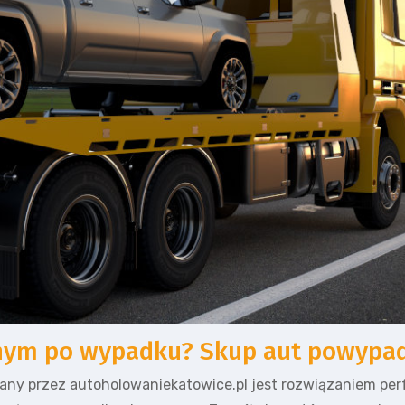
onym po wypadku? Skup aut powypa
ny przez autoholowaniekatowice.pl jest rozwiązaniem perf