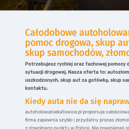
Całodobowe autoholowani
pomoc drogowa, skup au
skup samochodów, złomow
Potrzebujesz rychłej oraz fachowej pomocy d
sytuacji drogowej. Nasza oferta to: autozło
uszkodzonych, skup aut za gotówkę, skup sa
kontaktu.
Kiedy auta nie da się napr
autoholowaniekatowice.pl proponuje całościow
firma zapewnia szybki i przydatny proces złom
z dowolnego punktu w Polsce. Nie powinieneś s