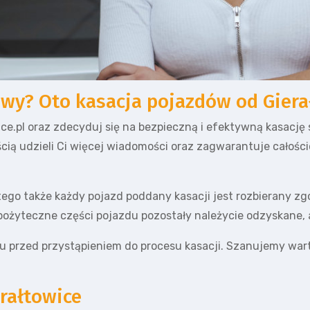
awy? Oto kasacja pojazdów od Giera
e.pl oraz zdecyduj się na bezpieczną i efektywną kasację s
cią udzieli Ci więcej wiadomości oraz zagwarantuje całośc
go także każdy pojazd poddany kasacji jest rozbierany zg
 pożyteczne części pojazdu pozostały należycie odzyskane,
 przed przystąpieniem do procesu kasacji. Szanujemy war
rałtowice