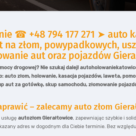
e ☎ +48 794 177 271 ➤ auto ka
t na złom, powypadkowych, usz
anie aut oraz pojazdów Gierałt
mocy drogowej? Nie szukaj dalej! autoholowaniekatowice
o: auto złom, holowanie, kasacja pojazdów, laweta, pom
p aut za gotówkę, skup samochodu, złomowanie pojazdó
aprawić – zalecamy auto złom Giera
ą usługę
autozłom Gierałtowice
, zapewniając szybkie i sol
azany adres w dogodnym dla Ciebie terminie. Bez względu 