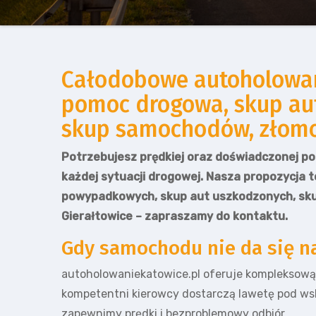
Całodobowe autoholowani
pomoc drogowa, skup au
skup samochodów, złomow
Potrzebujesz prędkiej oraz doświadczonej po
każdej sytuacji drogowej. Nasza propozycja t
powypadkowych, skup aut uszkodzonych, sku
Gierałtowice – zapraszamy do kontaktu.
Gdy samochodu nie da się n
autoholowaniekatowice.pl oferuje kompleksow
kompetentni kierowcy dostarczą lawetę pod wsk
zapewnimy prędki i bezproblemowy odbiór.