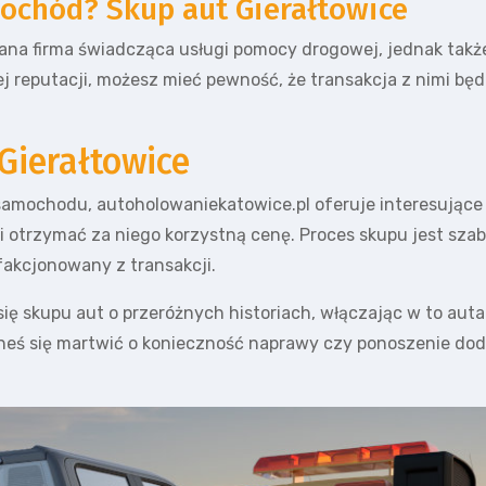
ochód? Skup aut Gierałtowice
wana firma świadcząca usługi pomocy drogowej, jednak ta
ej reputacji, możesz mieć pewność, że transakcja z nimi bę
Gierałtowice
amochodu, autoholowaniekatowice.pl oferuje interesujące 
 otrzymać za niego korzystną cenę. Proces skupu jest szab
fakcjonowany z transakcji.
ię skupu aut o przeróżnych historiach, włączając w to au
nieneś się martwić o konieczność naprawy czy ponoszenie 