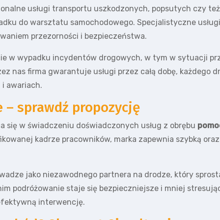
jonalne usługi transportu uszkodzonych, popsutych czy te
padku do warsztatu samochodowego. Specjalistyczne usługi
waniem przezorności i bezpieczeństwa.
e w wypadku incydentów drogowych, w tym w sytuacji prze
zez nas firma gwarantuje usługi przez całą dobę, każdego 
i awariach.
 – sprawdź propozycję
ąca się w świadczeniu doświadczonych usług z obrębu
pomoc
fikowanej kadrze pracowników, marka zapewnia szybką ora
wadze jako niezawodnego partnera na drodze, który spros
im podróżowanie staje się bezpieczniejsze i mniej stresując
efektywną interwencję.