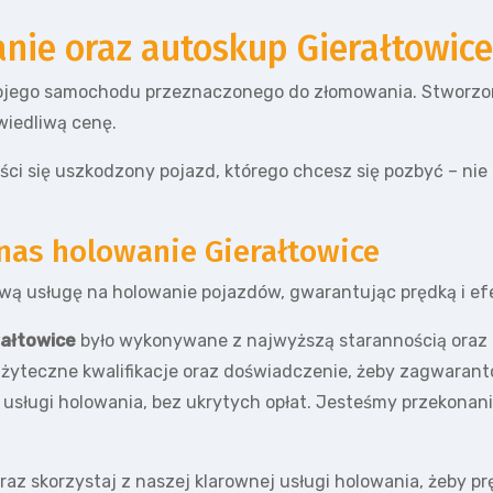
nie oraz autoskup Gierałtowice
jego samochodu przeznaczonego do złomowania. Stworzon
wiedliwą cenę.
ci się uszkodzony pojazd, którego chcesz się pozbyć – nie
as holowanie Gierałtowice
wą usługę na holowanie pojazdów, gwarantując prędką i e
rałtowice
było wykonywane z najwyższą starannością oraz 
żyteczne kwalifikacje oraz doświadczenie, żeby zagwarant
usługi holowania, bez ukrytych opłat. Jesteśmy przekonani,
az skorzystaj z naszej klarownej usługi holowania, żeby p