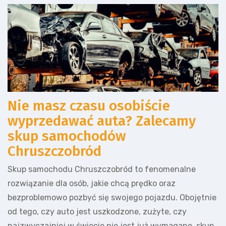
Nie masz czasu osobiście
wyprzedawać auta? Zalecamy
skup samochodów
Chruszczobród
Skup samochodu Chruszczobród to fenomenalne
rozwiązanie dla osób, jakie chcą prędko oraz
bezproblemowo pozbyć się swojego pojazdu. Obojętnie
od tego, czy auto jest uszkodzone, zużyte, czy
najzwyczajniej w świecie nie jest już wymagane, skup