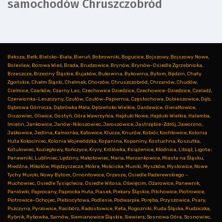
samochodów Chruszczobród
Beksza
,
Bełk
,
Bielsko-Biała
,
Bieruń
,
Bobrowniki
,
Bogucice
,
Bojszowy
,
Bojszowy Nowe
,
Bolesław
,
Borowa Wieś
,
Brada
,
Brudzowice
,
Brynów
,
Brynów-Osiedle Zgrzebnioka
,
Brzeszcze
,
Brzeziny Śląskie
,
Bujaków
,
Bukowina
,
Bykowina
,
Bytom
,
Będzin
,
Chaty
Zgońskie
,
Chełm Śląski
,
Chełmek
,
Chorzów
,
Chruszczobród
,
Chrzanów
,
Chudów
,
Cielmice
,
Czarków
,
Czarny Las
,
Czechowice Dziedzice
,
Czechowice-Dziedzice
,
Czeladź
,
Czerwionka-Leszczyny
,
Czułów
,
Czułów-Papiernia
,
Częstochowa
,
Dobieszowice
,
Dąb
,
Dąbrowa Górnicza
,
Dąbrówka Mała
,
Dębieńsko Wielkie
,
Gardawice
,
Gierałtowice
,
Giszowiec
,
Gliwice
,
Gostyń
,
Góra Wawrzyńca
,
Hajduki Nowe
,
Hajduki Wielkie
,
Halemba
,
Imielin
,
Jankowice
,
Janów-Nikiszowiec
,
Jaroszowice
,
Jastrzębie-Zdrój
,
Jaworzno
,
Jaśkowice
,
Jedlina
,
Kamionka
,
Katowice
,
Klucze
,
Knurów
,
Kobiór
,
Kochłowice
,
Kolonia
Huta Kokociniec
,
Kolonia Wojewódzka
,
Kopanina
,
Kopaniny
,
Kostuchna
,
Koszutka
,
Kotulowiec
,
Koziegłowy
,
Kończyce
,
Kryry
,
Królówka
,
Książenice
,
Kłodnica
,
Libiąż
,
Ligota-
Panewniki
,
Lubliniec
,
Lędziny
,
Makotowiec
,
Maria
,
Marzankowice
,
Miasta na Śląsku
,
Miedźna
,
Mikołów
,
Międzyrzecze
,
Mokre
,
Mościska
,
Murcki
,
Myszków
,
Mysłowice
,
Nowe
Tychy Murcki
,
Nowy Bytom
,
Ornontowice
,
Orzesze
,
Osiedle Paderewskiego –
Muchowiec
,
Osiedle Tysiąclecia
,
Osiedle Witosa
,
Oświęcim
,
Ożarowice
,
Panewnik
,
Paniówki
,
Paprocany
,
Paprocka Huta
,
Piasek
,
Piekary Śląskie
,
Pilchowice
,
Piotrowice
,
Piotrowice-Ochojec
,
Plebiscytowa
,
Podlesie
,
Podwarpie
,
Poręba
,
Przyszowice
,
Psary
,
Pszczyna
,
Pyrzowice
,
Racibórz
,
Radostowice
,
Reta
,
Rogozniki
,
Ruda Śląska
,
Rudziczka
,
Rybnik
,
Rybowka
,
Sarnów
,
Siemianowice Śląskie
,
Siewierz
,
Sosnowa Góra
,
Sosnowiec
,